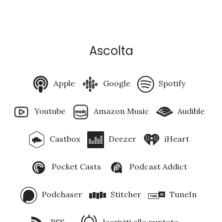
Ascolta
Apple
Google
Spotify
Youtube
Amazon Music
Audible
Castbox
Deezer
iHeart
Pocket Casts
Podcast Addict
Podchaser
Stitcher
TuneIn
RSS
Iscriviti alle puntate