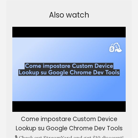
Also watch
Come impostare Custom Device
Lookup su Google Chrome Dev Tools
🎙️ Check out StreamYard and get $10 discount!