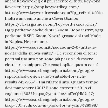
anche Keywordkeg e il più recente di tutti, Keyword
Revealer. https://app.keywordkeg.com/
https://www.keywordrevealer.com?fp_ref=pistakkio
Inoltre un cenno anche a CleverGizmos
https://clevergizmos.com/keyword-researcher/
Oggi parliamo anche di SEO Zoom. Dopo Sistrix, oggi
parliamo di SEO Zoom. Novità grosse dal tool Made
in Naples. Ne parliamo.
https://www.seozoom.it/seozoom-2-0-tutte-le-
novita-della-nuova-suite/ - Le recensioni di terze
parti sul tuo sito non sono più passibili di essere
eletti a rich snippet. Che cosa implica questa cosa?
https://www.searchenginejournal.com/google-
republished-reviews-not-suitable-for-rich-
results/427955/ - Hai rifatto il sito. Quanto tempo
devi mantenere i 301? E sono corretti i 301 o ci
vogliono i 302? https://youtu.be/ml7cQHkUc2Q
https://www.searchenginejournal.com/google-
keep-301-redirects-in-place-for-a-year/428998/